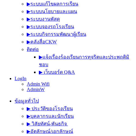
▶︎ระบบแก้ไขผลการเรียน
▶︎ระบบนโยบายและแผน
▶︎ระบบงานพัสดุ
▶︎ระบบจองรถโรงเรียน
▶︎ระบบกิจกรรมพัฒนาผู้เรียน
▶︎คลังสื่อCKW
ติดต่อ
▶︎แจ้งเรื่องร้องเรียนการทุจริตและประพฤติมิ
ชอบ
▶︎ เว็บบอร์ด Q&A
LogIn
Admin Wifi
AdminW
ข้อมูลทั่วไป
▶︎ ประวัติของโรงเรียน
▶︎บุคลากรและนักเรียน
▶︎ วิสัยทัศน์-พันธกิจ
▶︎อัตลักษณ์/เอกลักษณ์