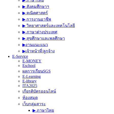
▶︎ ภาษาไทย
▶︎ สังคมศึกษาฯ
▶︎ คณิตศาสตร์
▶︎ การงานอาชีพ
▶︎ วิทยาศาสตร์และเทคโนโลยี
▶︎ ภาษาต่างประเทศ
▶︎ สุขศึกษาและพลศึกษา
▶︎งานแนะแนว
▶︎เจ้าหน้าที่/ลูกจ้าง
E-Service
E-MONEY
Eschool
ผลการเรียนSGS
E-Learning
E-library
ITA2025
เกียรติบัตรออนไลน์
ห้องสมุด
เว็บกลุ่มสาระ
▶︎ ภาษาไทย