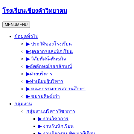
Skip
โรงเรียนเชียงคำวิทยาคม
to
content
MENU
MENU
ข้อมูลทั่วไป
▶︎ ประวัติของโรงเรียน
▶︎บุคลากรและนักเรียน
▶︎ วิสัยทัศน์-พันธกิจ
▶︎อัตลักษณ์/เอกลักษณ์
▶︎ฝ่ายบริหาร
▶︎ทำเนียบผู้บริหาร
▶︎ คณะกรรมการสถานศึกษา
▶︎ ชมรมศิษย์เก่า
กลุ่มงาน
กลุ่มงานบริหารวิชาการ
▶︎ งานวิชาการ
▶︎ งานรับนักเรียน
▶︎ งานกิจกรรมพัฒนาผู้เรียน