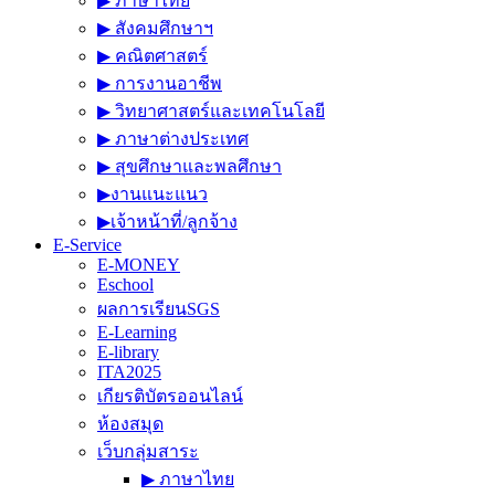
▶︎ ภาษาไทย
▶︎ สังคมศึกษาฯ
▶︎ คณิตศาสตร์
▶︎ การงานอาชีพ
▶︎ วิทยาศาสตร์และเทคโนโลยี
▶︎ ภาษาต่างประเทศ
▶︎ สุขศึกษาและพลศึกษา
▶︎งานแนะแนว
▶︎เจ้าหน้าที่/ลูกจ้าง
E-Service
E-MONEY
Eschool
ผลการเรียนSGS
E-Learning
E-library
ITA2025
เกียรติบัตรออนไลน์
ห้องสมุด
เว็บกลุ่มสาระ
▶︎ ภาษาไทย