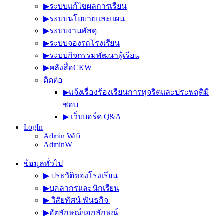
▶︎ระบบแก้ไขผลการเรียน
▶︎ระบบนโยบายและแผน
▶︎ระบบงานพัสดุ
▶︎ระบบจองรถโรงเรียน
▶︎ระบบกิจกรรมพัฒนาผู้เรียน
▶︎คลังสื่อCKW
ติดต่อ
▶︎แจ้งเรื่องร้องเรียนการทุจริตและประพฤติมิ
ชอบ
▶︎ เว็บบอร์ด Q&A
LogIn
Admin Wifi
AdminW
ข้อมูลทั่วไป
▶︎ ประวัติของโรงเรียน
▶︎บุคลากรและนักเรียน
▶︎ วิสัยทัศน์-พันธกิจ
▶︎อัตลักษณ์/เอกลักษณ์