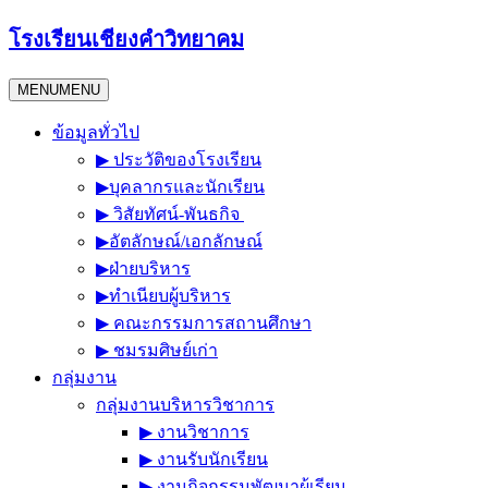
Skip
โรงเรียนเชียงคำวิทยาคม
to
content
MENU
MENU
ข้อมูลทั่วไป
▶︎ ประวัติของโรงเรียน
▶︎บุคลากรและนักเรียน
▶︎ วิสัยทัศน์-พันธกิจ
▶︎อัตลักษณ์/เอกลักษณ์
▶︎ฝ่ายบริหาร
▶︎ทำเนียบผู้บริหาร
▶︎ คณะกรรมการสถานศึกษา
▶︎ ชมรมศิษย์เก่า
กลุ่มงาน
กลุ่มงานบริหารวิชาการ
▶︎ งานวิชาการ
▶︎ งานรับนักเรียน
▶︎ งานกิจกรรมพัฒนาผู้เรียน