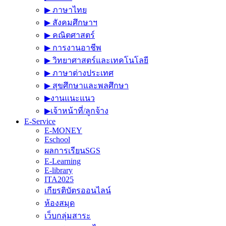
▶︎ ภาษาไทย
▶︎ สังคมศึกษาฯ
▶︎ คณิตศาสตร์
▶︎ การงานอาชีพ
▶︎ วิทยาศาสตร์และเทคโนโลยี
▶︎ ภาษาต่างประเทศ
▶︎ สุขศึกษาและพลศึกษา
▶︎งานแนะแนว
▶︎เจ้าหน้าที่/ลูกจ้าง
E-Service
E-MONEY
Eschool
ผลการเรียนSGS
E-Learning
E-library
ITA2025
เกียรติบัตรออนไลน์
ห้องสมุด
เว็บกลุ่มสาระ