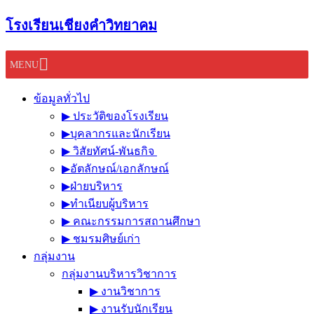
Skip
โรงเรียนเชียงคำวิทยาคม
to
content
MENU
ข้อมูลทั่วไป
▶︎ ประวัติของโรงเรียน
▶︎บุคลากรและนักเรียน
▶︎ วิสัยทัศน์-พันธกิจ
▶︎อัตลักษณ์/เอกลักษณ์
▶︎ฝ่ายบริหาร
▶︎ทำเนียบผู้บริหาร
▶︎ คณะกรรมการสถานศึกษา
▶︎ ชมรมศิษย์เก่า
กลุ่มงาน
กลุ่มงานบริหารวิชาการ
▶︎ งานวิชาการ
▶︎ งานรับนักเรียน