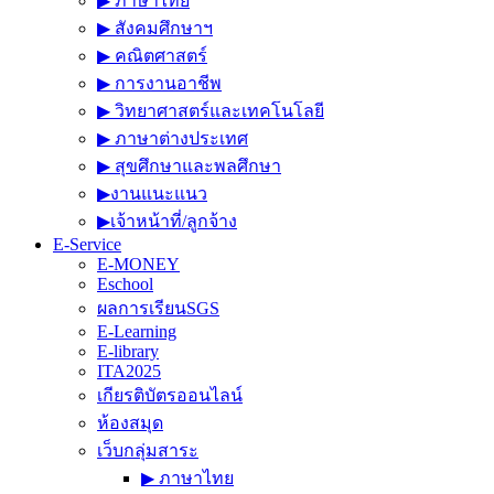
▶︎ ภาษาไทย
▶︎ สังคมศึกษาฯ
▶︎ คณิตศาสตร์
▶︎ การงานอาชีพ
▶︎ วิทยาศาสตร์และเทคโนโลยี
▶︎ ภาษาต่างประเทศ
▶︎ สุขศึกษาและพลศึกษา
▶︎งานแนะแนว
▶︎เจ้าหน้าที่/ลูกจ้าง
E-Service
E-MONEY
Eschool
ผลการเรียนSGS
E-Learning
E-library
ITA2025
เกียรติบัตรออนไลน์
ห้องสมุด
เว็บกลุ่มสาระ
▶︎ ภาษาไทย