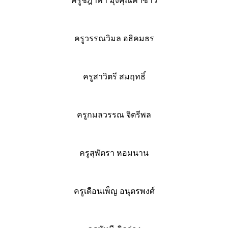
ครูชฎาพา มุงคุณคำซาว
ครูวรรณวิมล อธิคมธร
ครูสาวิตรี สมฤทธิ์
ครูกมลวรรณ จิตรีพล
ครูสุพัตรา หอมนาน
ครูเดือนเพ็ญ อนุตรพงศ์