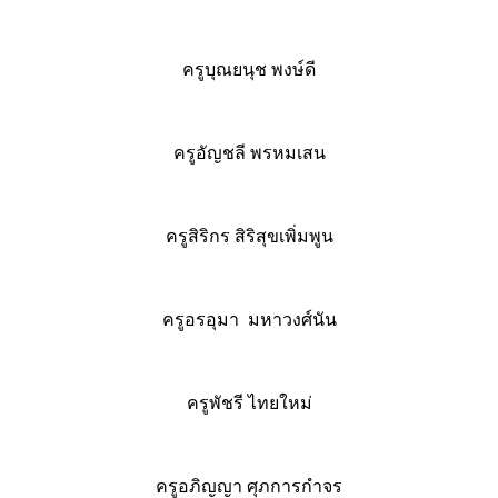
ครูบุณยนุช พงษ์ดี
ครูอัญชลี พรหมเสน
ครูสิริกร สิริสุขเพิ่มพูน
ครูอรอุมา มหาวงศ์นัน
ครูพัชรี ไทยใหม่
ครูอภิญญา ศุภการกำจร