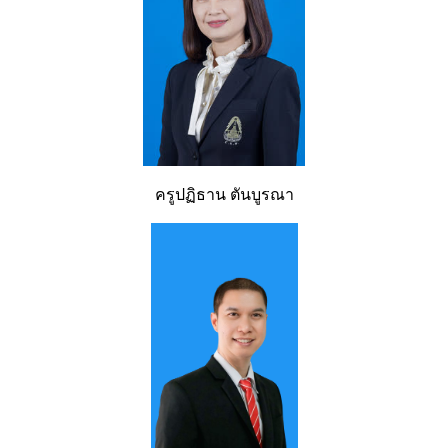
ครูปฏิธาน ตันบูรณา