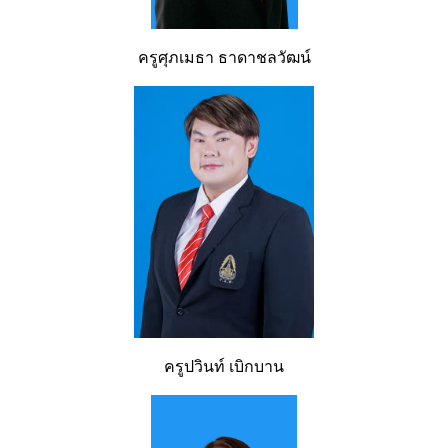
ครูศุภเมธา ธาดาชลวัฒน์
ครูปวินท์ เบิกบาน