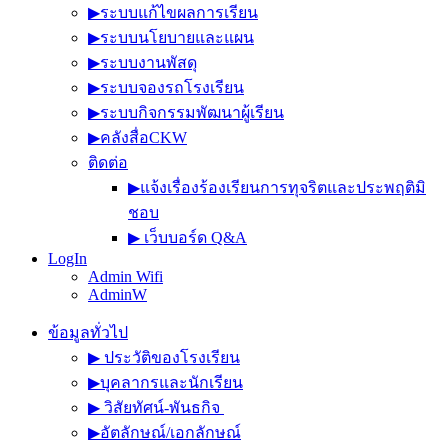
▶︎ระบบแก้ไขผลการเรียน
▶︎ระบบนโยบายและแผน
▶︎ระบบงานพัสดุ
▶︎ระบบจองรถโรงเรียน
▶︎ระบบกิจกรรมพัฒนาผู้เรียน
▶︎คลังสื่อCKW
ติดต่อ
▶︎แจ้งเรื่องร้องเรียนการทุจริตและประพฤติมิ
ชอบ
▶︎ เว็บบอร์ด Q&A
LogIn
Admin Wifi
AdminW
ข้อมูลทั่วไป
▶︎ ประวัติของโรงเรียน
▶︎บุคลากรและนักเรียน
▶︎ วิสัยทัศน์-พันธกิจ
▶︎อัตลักษณ์/เอกลักษณ์