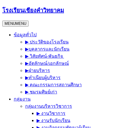
Skip
โรงเรียนเชียงคำวิทยาคม
to
content
MENU
MENU
ข้อมูลทั่วไป
▶︎ ประวัติของโรงเรียน
▶︎บุคลากรและนักเรียน
▶︎ วิสัยทัศน์-พันธกิจ
▶︎อัตลักษณ์/เอกลักษณ์
▶︎ฝ่ายบริหาร
▶︎ทำเนียบผู้บริหาร
▶︎ คณะกรรมการสถานศึกษา
▶︎ ชมรมศิษย์เก่า
กลุ่มงาน
กลุ่มงานบริหารวิชาการ
▶︎ งานวิชาการ
▶︎ งานรับนักเรียน
▶︎ งานกิจกรรมพัฒนาผู้เรียน