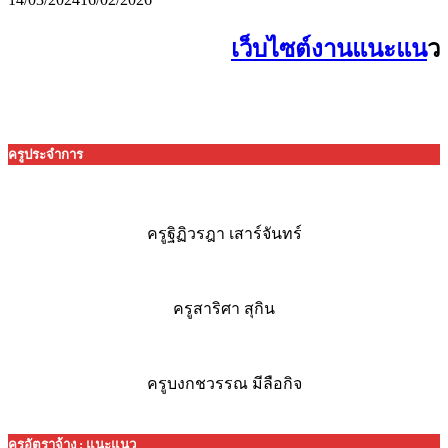
เว็บไซต์งานแนะแน
ว
ครูประจำการ
ครูฐิฏิวรฎา เสาร์จันทร์
ครูสาริศา สุกิน
ครูบงกชวรรณ มีลือกิจ
ครูอัตราจ้าง : แนะแนว