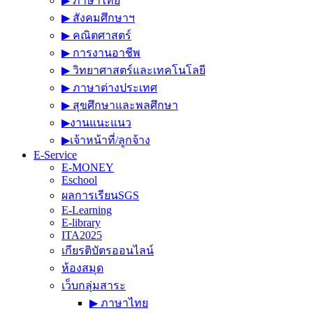
▶︎ ภาษาไทย
▶︎ สังคมศึกษาฯ
▶︎ คณิตศาสตร์
▶︎ การงานอาชีพ
▶︎ วิทยาศาสตร์และเทคโนโลยี
▶︎ ภาษาต่างประเทศ
▶︎ สุขศึกษาและพลศึกษา
▶︎งานแนะแนว
▶︎เจ้าหน้าที่/ลูกจ้าง
E-Service
E-MONEY
Eschool
ผลการเรียนSGS
E-Learning
E-library
ITA2025
เกียรติบัตรออนไลน์
ห้องสมุด
เว็บกลุ่มสาระ
▶︎ ภาษาไทย