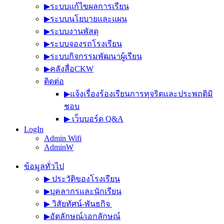
▶︎ระบบแก้ไขผลการเรียน
▶︎ระบบนโยบายและแผน
▶︎ระบบงานพัสดุ
▶︎ระบบจองรถโรงเรียน
▶︎ระบบกิจกรรมพัฒนาผู้เรียน
▶︎คลังสื่อCKW
ติดต่อ
▶︎แจ้งเรื่องร้องเรียนการทุจริตและประพฤติมิ
ชอบ
▶︎ เว็บบอร์ด Q&A
LogIn
Admin Wifi
AdminW
ข้อมูลทั่วไป
▶︎ ประวัติของโรงเรียน
▶︎บุคลากรและนักเรียน
▶︎ วิสัยทัศน์-พันธกิจ
▶︎อัตลักษณ์/เอกลักษณ์