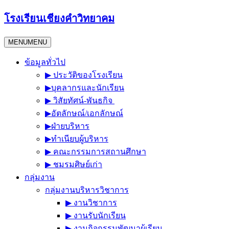
Skip
โรงเรียนเชียงคำวิทยาคม
to
content
MENU
MENU
ข้อมูลทั่วไป
▶︎ ประวัติของโรงเรียน
▶︎บุคลากรและนักเรียน
▶︎ วิสัยทัศน์-พันธกิจ
▶︎อัตลักษณ์/เอกลักษณ์
▶︎ฝ่ายบริหาร
▶︎ทำเนียบผู้บริหาร
▶︎ คณะกรรมการสถานศึกษา
▶︎ ชมรมศิษย์เก่า
กลุ่มงาน
กลุ่มงานบริหารวิชาการ
▶︎ งานวิชาการ
▶︎ งานรับนักเรียน
▶︎ งานกิจกรรมพัฒนาผู้เรียน