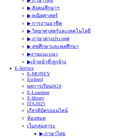
▶︎ ภาษาไทย
▶︎ สังคมศึกษาฯ
▶︎ คณิตศาสตร์
▶︎ การงานอาชีพ
▶︎ วิทยาศาสตร์และเทคโนโลยี
▶︎ ภาษาต่างประเทศ
▶︎ สุขศึกษาและพลศึกษา
▶︎งานแนะแนว
▶︎เจ้าหน้าที่/ลูกจ้าง
E-Service
E-MONEY
Eschool
ผลการเรียนSGS
E-Learning
E-library
ITA2025
เกียรติบัตรออนไลน์
ห้องสมุด
เว็บกลุ่มสาระ
▶︎ ภาษาไทย