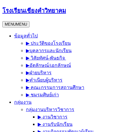
Skip
โรงเรียนเชียงคำวิทยาคม
to
content
MENU
MENU
ข้อมูลทั่วไป
▶︎ ประวัติของโรงเรียน
▶︎บุคลากรและนักเรียน
▶︎ วิสัยทัศน์-พันธกิจ
▶︎อัตลักษณ์/เอกลักษณ์
▶︎ฝ่ายบริหาร
▶︎ทำเนียบผู้บริหาร
▶︎ คณะกรรมการสถานศึกษา
▶︎ ชมรมศิษย์เก่า
กลุ่มงาน
กลุ่มงานบริหารวิชาการ
▶︎ งานวิชาการ
▶︎ งานรับนักเรียน
▶︎ งานกิจกรรมพัฒนาผู้เรียน