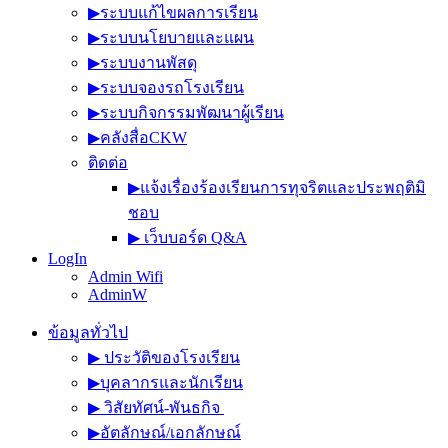
▶︎ระบบแก้ไขผลการเรียน
▶︎ระบบนโยบายและแผน
▶︎ระบบงานพัสดุ
▶︎ระบบจองรถโรงเรียน
▶︎ระบบกิจกรรมพัฒนาผู้เรียน
▶︎คลังสื่อCKW
ติดต่อ
▶︎แจ้งเรื่องร้องเรียนการทุจริตและประพฤติมิ
ชอบ
▶︎ เว็บบอร์ด Q&A
LogIn
Admin Wifi
AdminW
ข้อมูลทั่วไป
▶︎ ประวัติของโรงเรียน
▶︎บุคลากรและนักเรียน
▶︎ วิสัยทัศน์-พันธกิจ
▶︎อัตลักษณ์/เอกลักษณ์