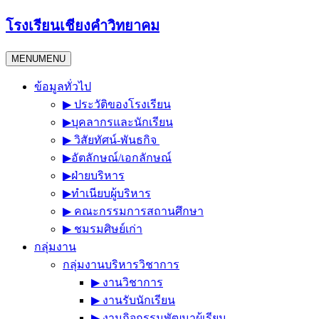
Skip
โรงเรียนเชียงคำวิทยาคม
to
content
MENU
MENU
ข้อมูลทั่วไป
▶︎ ประวัติของโรงเรียน
▶︎บุคลากรและนักเรียน
▶︎ วิสัยทัศน์-พันธกิจ
▶︎อัตลักษณ์/เอกลักษณ์
▶︎ฝ่ายบริหาร
▶︎ทำเนียบผู้บริหาร
▶︎ คณะกรรมการสถานศึกษา
▶︎ ชมรมศิษย์เก่า
กลุ่มงาน
กลุ่มงานบริหารวิชาการ
▶︎ งานวิชาการ
▶︎ งานรับนักเรียน
▶︎ งานกิจกรรมพัฒนาผู้เรียน