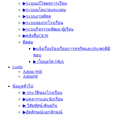
▶︎ระบบแก้ไขผลการเรียน
▶︎ระบบนโยบายและแผน
▶︎ระบบงานพัสดุ
▶︎ระบบจองรถโรงเรียน
▶︎ระบบกิจกรรมพัฒนาผู้เรียน
▶︎คลังสื่อCKW
ติดต่อ
▶︎แจ้งเรื่องร้องเรียนการทุจริตและประพฤติมิ
ชอบ
▶︎ เว็บบอร์ด Q&A
LogIn
Admin Wifi
AdminW
ข้อมูลทั่วไป
▶︎ ประวัติของโรงเรียน
▶︎บุคลากรและนักเรียน
▶︎ วิสัยทัศน์-พันธกิจ
▶︎อัตลักษณ์/เอกลักษณ์