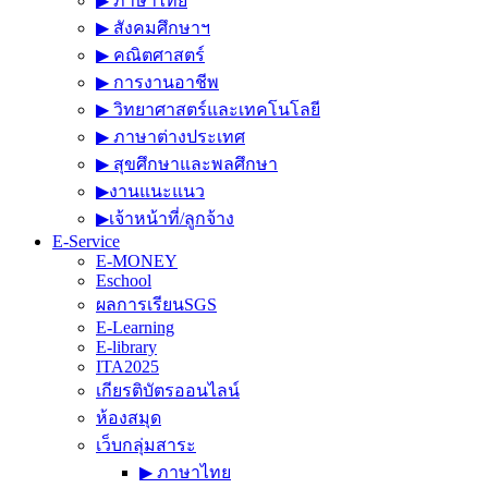
▶︎ ภาษาไทย
▶︎ สังคมศึกษาฯ
▶︎ คณิตศาสตร์
▶︎ การงานอาชีพ
▶︎ วิทยาศาสตร์และเทคโนโลยี
▶︎ ภาษาต่างประเทศ
▶︎ สุขศึกษาและพลศึกษา
▶︎งานแนะแนว
▶︎เจ้าหน้าที่/ลูกจ้าง
E-Service
E-MONEY
Eschool
ผลการเรียนSGS
E-Learning
E-library
ITA2025
เกียรติบัตรออนไลน์
ห้องสมุด
เว็บกลุ่มสาระ
▶︎ ภาษาไทย