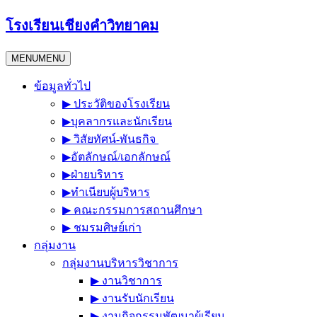
Skip
โรงเรียนเชียงคำวิทยาคม
to
content
MENU
MENU
ข้อมูลทั่วไป
▶︎ ประวัติของโรงเรียน
▶︎บุคลากรและนักเรียน
▶︎ วิสัยทัศน์-พันธกิจ
▶︎อัตลักษณ์/เอกลักษณ์
▶︎ฝ่ายบริหาร
▶︎ทำเนียบผู้บริหาร
▶︎ คณะกรรมการสถานศึกษา
▶︎ ชมรมศิษย์เก่า
กลุ่มงาน
กลุ่มงานบริหารวิชาการ
▶︎ งานวิชาการ
▶︎ งานรับนักเรียน
▶︎ งานกิจกรรมพัฒนาผู้เรียน