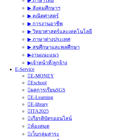
▶︎ ภาษาไทย
▶︎ สังคมศึกษาฯ
▶︎ คณิตศาสตร์
▶︎ การงานอาชีพ
▶︎ วิทยาศาสตร์และเทคโนโลยี
▶︎ ภาษาต่างประเทศ
▶︎ สุขศึกษาและพลศึกษา
▶︎งานแนะแนว
▶︎เจ้าหน้าที่/ลูกจ้าง
E-Service
E-MONEY
Eschool
ผลการเรียนSGS
E-Learning
E-library
ITA2025
เกียรติบัตรออนไลน์
ห้องสมุด
เว็บกลุ่มสาระ