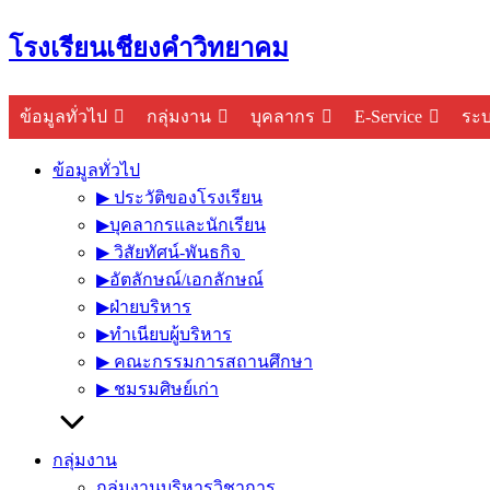
Skip
โรงเรียนเชียงคำวิทยาคม
to
content
ข้อมูลทั่วไป
กลุ่มงาน
บุคลากร
E-Service
ระ
ข้อมูลทั่วไป
▶︎ ประวัติของโรงเรียน
▶︎บุคลากรและนักเรียน
▶︎ วิสัยทัศน์-พันธกิจ
▶︎อัตลักษณ์/เอกลักษณ์
▶︎ฝ่ายบริหาร
▶︎ทำเนียบผู้บริหาร
▶︎ คณะกรรมการสถานศึกษา
▶︎ ชมรมศิษย์เก่า
กลุ่มงาน
กลุ่มงานบริหารวิชาการ