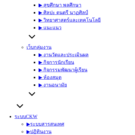
▶︎ สุขศึกษา พลศึกษา
▶︎ ศิลปะ ดนตรี นาฏศิลป์
▶︎ วิทยาศาสตร์และเทคโนโลยี
▶︎ แนะแนว
เว็บกลุ่มงาน
▶︎ งานวัดและประเมินผล
▶︎ กิจการนักเรียน
▶︎ กิจกรรมพัฒนาผู้เรียน
▶︎ ห้องสมุด
▶︎ งานอนามัย
ระบบCKW
▶︎ระบบสารสนเทศ
▶︎ปฏิทินงาน