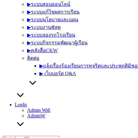
▶︎ระบบสอบออนไลน์
▶︎ระบบแก้ไขผลการเรียน
▶︎ระบบนโยบายและแผน
▶︎ระบบงานพัสดุ
▶︎ระบบจองรถโรงเรียน
▶︎ระบบกิจกรรมพัฒนาผู้เรียน
▶︎คลังสื่อCKW
ติดต่อ
▶︎แจ้งเรื่องร้องเรียนการทุจริตและประพฤติมิช
▶︎ เว็บบอร์ด Q&A
LogIn
Admin Wifi
AdminW