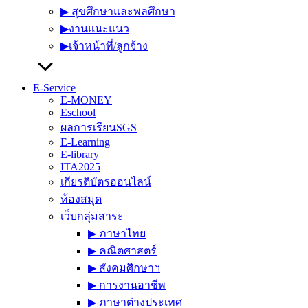
▶︎ สุขศึกษาและพลศึกษา
▶︎งานแนะแนว
▶︎เจ้าหน้าที่/ลูกจ้าง
E-Service
E-MONEY
Eschool
ผลการเรียนSGS
E-Learning
E-library
ITA2025
เกียรติบัตรออนไลน์
ห้องสมุด
เว็บกลุ่มสาระ
▶︎ ภาษาไทย
▶︎ คณิตศาสตร์
▶︎ สังคมศึกษาฯ
▶︎ การงานอาชีพ
▶︎ ภาษาต่างประเทศ