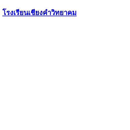
Skip
โรงเรียนเชียงคำวิทยาคม
to
content
▶︎ ประวัติของโรงเรียน
▶︎บุคลากรและนักเรียน
▶︎ วิสัยทัศน์-พันธกิจ
▶︎อัตลักษณ์/เอกลักษณ์
ข้อมูลทั่วไป
▶︎ฝ่ายบริหาร
▶︎ทำเนียบผู้บริหาร
▶︎ คณะกรรมการสถานศึกษา
▶︎ ชมรมศิษย์เก่า
▶︎ งานวิชาการ
▶︎ งานรับนักเรียน
กลุ่มงานบริหารวิชาการ
▶︎ งานกิจกรรมพัฒน
▶︎ งานประกันคุณ
งานพัสดุ