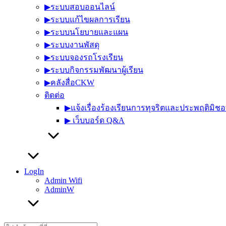
▶︎ระบบสอบออนไลน์
▶︎ระบบแก้ไขผลการเรียน
▶︎ระบบนโยบายและแผน
▶︎ระบบงานพัสดุ
▶︎ระบบจองรถโรงเรียน
▶︎ระบบกิจกรรมพัฒนาผู้เรียน
▶︎คลังสื่อCKW
ติดต่อ
▶︎แจ้งเรื่องร้องเรียนการทุจริตและประพฤติมิช
▶︎ เว็บบอร์ด Q&A
LogIn
Admin Wifi
AdminW