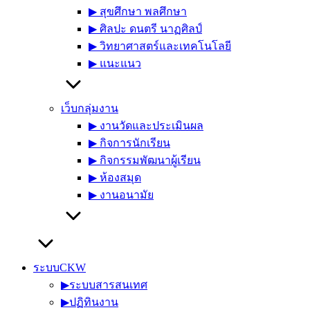
▶︎ สุขศึกษา พลศึกษา
▶︎ ศิลปะ ดนตรี นาฏศิลป์
▶︎ วิทยาศาสตร์และเทคโนโลยี
▶︎ แนะแนว
เว็บกลุ่มงาน
▶︎ งานวัดและประเมินผล
▶︎ กิจการนักเรียน
▶︎ กิจกรรมพัฒนาผู้เรียน
▶︎ ห้องสมุด
▶︎ งานอนามัย
ระบบCKW
▶︎ระบบสารสนเทศ
▶︎ปฏิทินงาน