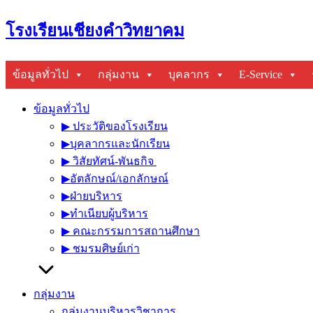
Skip
โรงเรียนเชียงคำวิทยาคม
to
content
ข้อมูลทั่วไป
กลุ่มงาน
บุคลากร
E-Service
ข้อมูลทั่วไป
▶︎ ประวัติของโรงเรียน
▶︎บุคลากรและนักเรียน
▶︎ วิสัยทัศน์-พันธกิจ
▶︎อัตลักษณ์/เอกลักษณ์
▶︎ฝ่ายบริหาร
▶︎ทำเนียบผู้บริหาร
▶︎ คณะกรรมการสถานศึกษา
▶︎ ชมรมศิษย์เก่า
กลุ่มงาน
กลุ่มงานบริหารวิชาการ