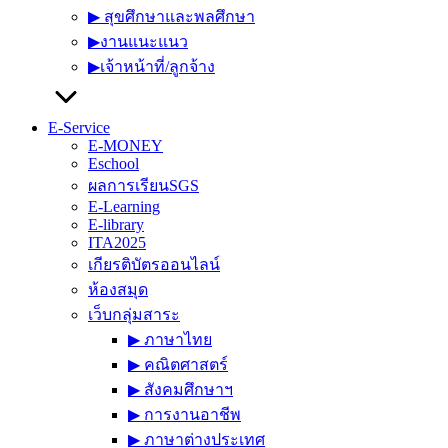
▶︎ สุขศึกษาและพลศึกษา
▶︎งานแนะแนว
▶︎เจ้าหน้าที่/ลูกจ้าง
E-Service
E-MONEY
Eschool
ผลการเรียนSGS
E-Learning
E-library
ITA2025
เกียรติบัตรออนไลน์
ห้องสมุด
เว็บกลุ่มสาระ
▶︎ ภาษาไทย
▶︎ คณิตศาสตร์
▶︎ สังคมศึกษาฯ
▶︎ การงานอาชีพ
▶︎ ภาษาต่างประเทศ