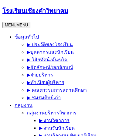
Skip
โรงเรียนเชียงคำวิทยาคม
to
content
MENU
MENU
ข้อมูลทั่วไป
▶︎ ประวัติของโรงเรียน
▶︎บุคลากรและนักเรียน
▶︎ วิสัยทัศน์-พันธกิจ
▶︎อัตลักษณ์/เอกลักษณ์
▶︎ฝ่ายบริหาร
▶︎ทำเนียบผู้บริหาร
▶︎ คณะกรรมการสถานศึกษา
▶︎ ชมรมศิษย์เก่า
กลุ่มงาน
กลุ่มงานบริหารวิชาการ
▶︎ งานวิชาการ
▶︎ งานรับนักเรียน
▶︎ งานกิจกรรมพัฒนาผู้เรียน