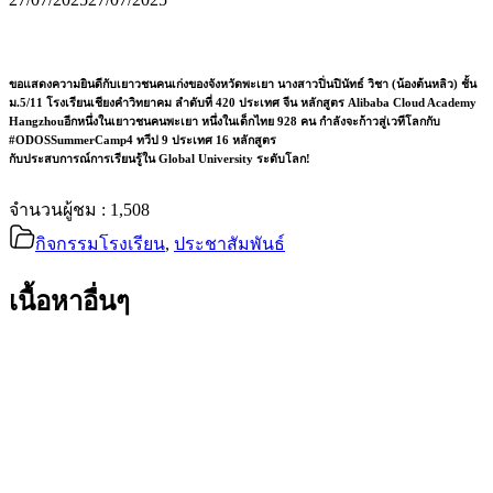
ขอแสดงความยินดีกับเยาวชนคนเก่งของจังหวัดพะเยา นางสาวปิ่นปินัทธ์ วิชา (น้องต้นหลิว) ชั้น
ม.5/11 โรงเรียนเชียงคำวิทยาคม ลำดับที่ 420 ประเทศ จีน หลักสูตร Alibaba Cloud Academy
Hangzhouอีกหนึ่งในเยาวชนคนพะเยา หนึ่งในเด็กไทย 928 คน กำลังจะก้าวสู่เวทีโลกกับ
#ODOSSummerCamp4 ทวีป 9 ประเทศ 16 หลักสูตร
กับประสบการณ์การเรียนรู้ใน Global University ระดับโลก!
จำนวนผู้ชม :
1,508
กิจกรรมโรงเรียน
,
ประชาสัมพันธ์
เนื้อหาอื่นๆ