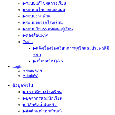
▶︎ระบบแก้ไขผลการเรียน
▶︎ระบบนโยบายและแผน
▶︎ระบบงานพัสดุ
▶︎ระบบจองรถโรงเรียน
▶︎ระบบกิจกรรมพัฒนาผู้เรียน
▶︎คลังสื่อCKW
ติดต่อ
▶︎แจ้งเรื่องร้องเรียนการทุจริตและประพฤติมิ
ชอบ
▶︎ เว็บบอร์ด Q&A
LogIn
Admin Wifi
AdminW
ข้อมูลทั่วไป
▶︎ ประวัติของโรงเรียน
▶︎บุคลากรและนักเรียน
▶︎ วิสัยทัศน์-พันธกิจ
▶︎อัตลักษณ์/เอกลักษณ์