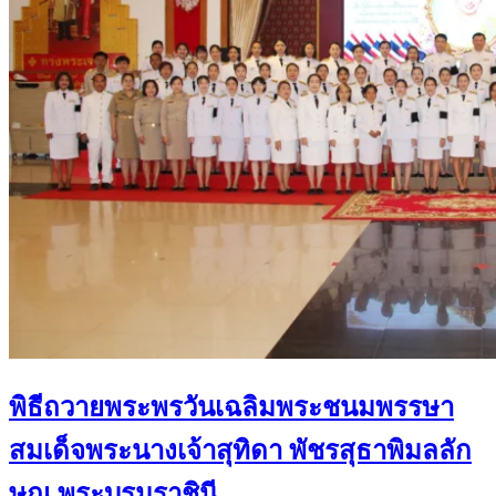
พิธีถวายพระพรวันเฉลิมพระชนมพรรษา
สมเด็จพระนางเจ้าสุทิดา พัชรสุธาพิมลลัก
ษณ พระบรมราชินี