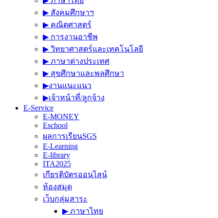
▶︎ ภาษาไทย
▶︎ สังคมศึกษาฯ
▶︎ คณิตศาสตร์
▶︎ การงานอาชีพ
▶︎ วิทยาศาสตร์และเทคโนโลยี
▶︎ ภาษาต่างประเทศ
▶︎ สุขศึกษาและพลศึกษา
▶︎งานแนะแนว
▶︎เจ้าหน้าที่/ลูกจ้าง
E-Service
E-MONEY
Eschool
ผลการเรียนSGS
E-Learning
E-library
ITA2025
เกียรติบัตรออนไลน์
ห้องสมุด
เว็บกลุ่มสาระ
▶︎ ภาษาไทย