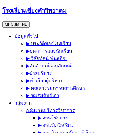
Skip
โรงเรียนเชียงคำวิทยาคม
to
content
MENU
MENU
ข้อมูลทั่วไป
▶︎ ประวัติของโรงเรียน
▶︎บุคลากรและนักเรียน
▶︎ วิสัยทัศน์-พันธกิจ
▶︎อัตลักษณ์/เอกลักษณ์
▶︎ฝ่ายบริหาร
▶︎ทำเนียบผู้บริหาร
▶︎ คณะกรรมการสถานศึกษา
▶︎ ชมรมศิษย์เก่า
กลุ่มงาน
กลุ่มงานบริหารวิชาการ
▶︎ งานวิชาการ
▶︎ งานรับนักเรียน
▶︎ งานกิจกรรมพัฒนาผู้เรียน