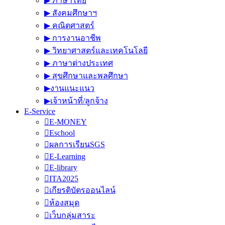
▶︎ ภาษาไทย
▶︎ สังคมศึกษาฯ
▶︎ คณิตศาสตร์
▶︎ การงานอาชีพ
▶︎ วิทยาศาสตร์และเทคโนโลยี
▶︎ ภาษาต่างประเทศ
▶︎ สุขศึกษาและพลศึกษา
▶︎งานแนะแนว
▶︎เจ้าหน้าที่/ลูกจ้าง
E-Service
E-MONEY
Eschool
ผลการเรียนSGS
E-Learning
E-library
ITA2025
เกียรติบัตรออนไลน์
ห้องสมุด
เว็บกลุ่มสาระ