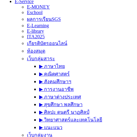
E-Service
E-MONEY
Eschool
ผลการเรียนSGS
E-Learning
E-library
ITA2025
เกียรติบัตรออนไลน์
ห้องสมุด
เว็บกลุ่มสาระ
▶︎ ภาษาไทย
▶︎ คณิตศาสตร์
▶︎ สังคมศึกษาฯ
▶︎ การงานอาชีพ
▶︎ ภาษาต่างประเทศ
▶︎ สุขศึกษา พลศึกษา
▶︎ ศิลปะ ดนตรี นาฏศิลป์
▶︎ วิทยาศาสตร์และเทคโนโลยี
▶︎ แนะแนว
เว็บกลุ่มงาน