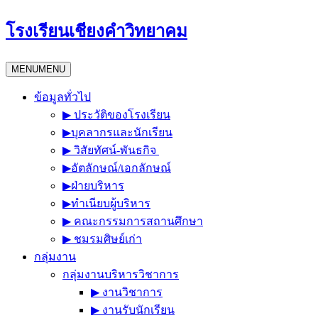
Skip
โรงเรียนเชียงคำวิทยาคม
to
content
MENU
MENU
ข้อมูลทั่วไป
▶︎ ประวัติของโรงเรียน
▶︎บุคลากรและนักเรียน
▶︎ วิสัยทัศน์-พันธกิจ
▶︎อัตลักษณ์/เอกลักษณ์
▶︎ฝ่ายบริหาร
▶︎ทำเนียบผู้บริหาร
▶︎ คณะกรรมการสถานศึกษา
▶︎ ชมรมศิษย์เก่า
กลุ่มงาน
กลุ่มงานบริหารวิชาการ
▶︎ งานวิชาการ
▶︎ งานรับนักเรียน