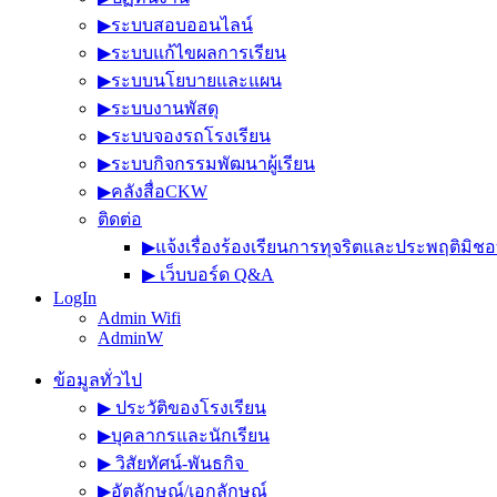
▶︎ระบบสอบออนไลน์
▶︎ระบบแก้ไขผลการเรียน
▶︎ระบบนโยบายและแผน
▶︎ระบบงานพัสดุ
▶︎ระบบจองรถโรงเรียน
▶︎ระบบกิจกรรมพัฒนาผู้เรียน
▶︎คลังสื่อCKW
ติดต่อ
▶︎แจ้งเรื่องร้องเรียนการทุจริตและประพฤติมิช
▶︎ เว็บบอร์ด Q&A
LogIn
Admin Wifi
AdminW
ข้อมูลทั่วไป
▶︎ ประวัติของโรงเรียน
▶︎บุคลากรและนักเรียน
▶︎ วิสัยทัศน์-พันธกิจ
▶︎อัตลักษณ์/เอกลักษณ์