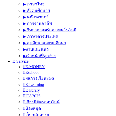
▶︎ ภาษาไทย
▶︎ สังคมศึกษาฯ
▶︎ คณิตศาสตร์
▶︎ การงานอาชีพ
▶︎ วิทยาศาสตร์และเทคโนโลยี
▶︎ ภาษาต่างประเทศ
▶︎ สุขศึกษาและพลศึกษา
▶︎งานแนะแนว
▶︎เจ้าหน้าที่/ลูกจ้าง
E-Service
E-MONEY
Eschool
ผลการเรียนSGS
E-Learning
E-library
ITA2025
เกียรติบัตรออนไลน์
ห้องสมุด
เว็บกลุ่มสาระ