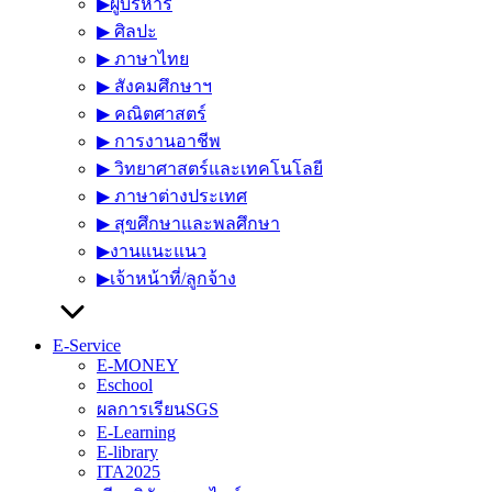
▶︎ผู้บริหาร
▶︎ ศิลปะ
▶︎ ภาษาไทย
▶︎ สังคมศึกษาฯ
▶︎ คณิตศาสตร์
▶︎ การงานอาชีพ
▶︎ วิทยาศาสตร์และเทคโนโลยี
▶︎ ภาษาต่างประเทศ
▶︎ สุขศึกษาและพลศึกษา
▶︎งานแนะแนว
▶︎เจ้าหน้าที่/ลูกจ้าง
E-Service
E-MONEY
Eschool
ผลการเรียนSGS
E-Learning
E-library
ITA2025