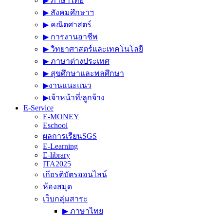
▶︎ ภาษาไทย
▶︎ สังคมศึกษาฯ
▶︎ คณิตศาสตร์
▶︎ การงานอาชีพ
▶︎ วิทยาศาสตร์และเทคโนโลยี
▶︎ ภาษาต่างประเทศ
▶︎ สุขศึกษาและพลศึกษา
▶︎งานแนะแนว
▶︎เจ้าหน้าที่/ลูกจ้าง
E-Service
E-MONEY
Eschool
ผลการเรียนSGS
E-Learning
E-library
ITA2025
เกียรติบัตรออนไลน์
ห้องสมุด
เว็บกลุ่มสาระ
▶︎ ภาษาไทย