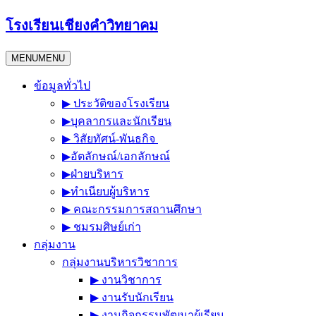
Skip
โรงเรียนเชียงคำวิทยาคม
to
content
MENU
MENU
ข้อมูลทั่วไป
▶︎ ประวัติของโรงเรียน
▶︎บุคลากรและนักเรียน
▶︎ วิสัยทัศน์-พันธกิจ
▶︎อัตลักษณ์/เอกลักษณ์
▶︎ฝ่ายบริหาร
▶︎ทำเนียบผู้บริหาร
▶︎ คณะกรรมการสถานศึกษา
▶︎ ชมรมศิษย์เก่า
กลุ่มงาน
กลุ่มงานบริหารวิชาการ
▶︎ งานวิชาการ
▶︎ งานรับนักเรียน
▶︎ งานกิจกรรมพัฒนาผู้เรียน