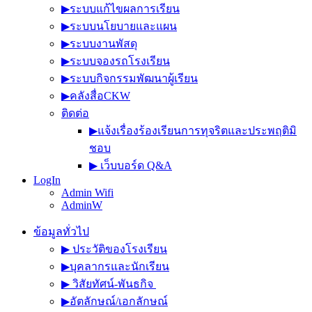
▶︎ระบบแก้ไขผลการเรียน
▶︎ระบบนโยบายและแผน
▶︎ระบบงานพัสดุ
▶︎ระบบจองรถโรงเรียน
▶︎ระบบกิจกรรมพัฒนาผู้เรียน
▶︎คลังสื่อCKW
ติดต่อ
▶︎แจ้งเรื่องร้องเรียนการทุจริตและประพฤติมิ
ชอบ
▶︎ เว็บบอร์ด Q&A
LogIn
Admin Wifi
AdminW
ข้อมูลทั่วไป
▶︎ ประวัติของโรงเรียน
▶︎บุคลากรและนักเรียน
▶︎ วิสัยทัศน์-พันธกิจ
▶︎อัตลักษณ์/เอกลักษณ์