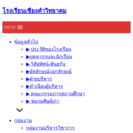
Skip
โรงเรียนเชียงคำวิทยาคม
to
content
MENU
ข้อมูลทั่วไป
▶︎ ประวัติของโรงเรียน
▶︎บุคลากรและนักเรียน
▶︎ วิสัยทัศน์-พันธกิจ
▶︎อัตลักษณ์/เอกลักษณ์
▶︎ฝ่ายบริหาร
▶︎ทำเนียบผู้บริหาร
▶︎ คณะกรรมการสถานศึกษา
▶︎ ชมรมศิษย์เก่า
กลุ่มงาน
กลุ่มงานบริหารวิชาการ