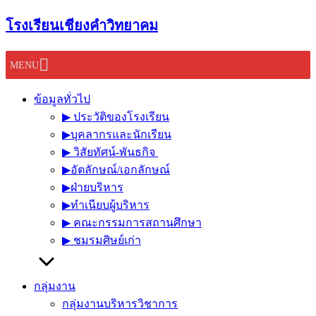
Skip
โรงเรียนเชียงคำวิทยาคม
to
content
MENU
ข้อมูลทั่วไป
▶︎ ประวัติของโรงเรียน
▶︎บุคลากรและนักเรียน
▶︎ วิสัยทัศน์-พันธกิจ
▶︎อัตลักษณ์/เอกลักษณ์
▶︎ฝ่ายบริหาร
▶︎ทำเนียบผู้บริหาร
▶︎ คณะกรรมการสถานศึกษา
▶︎ ชมรมศิษย์เก่า
กลุ่มงาน
กลุ่มงานบริหารวิชาการ