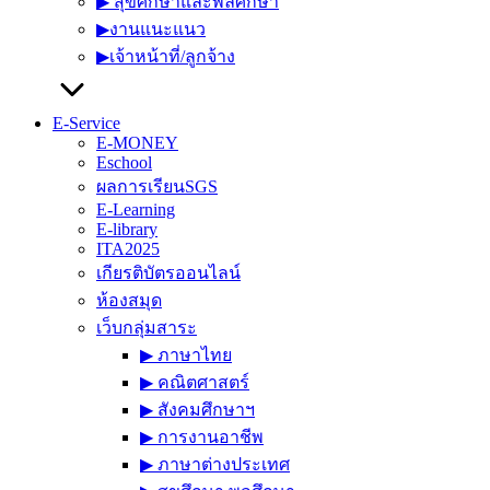
▶︎ สุขศึกษาและพลศึกษา
▶︎งานแนะแนว
▶︎เจ้าหน้าที่/ลูกจ้าง
E-Service
E-MONEY
Eschool
ผลการเรียนSGS
E-Learning
E-library
ITA2025
เกียรติบัตรออนไลน์
ห้องสมุด
เว็บกลุ่มสาระ
▶︎ ภาษาไทย
▶︎ คณิตศาสตร์
▶︎ สังคมศึกษาฯ
▶︎ การงานอาชีพ
▶︎ ภาษาต่างประเทศ