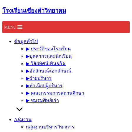
Skip
โรงเรียนเชียงคำวิทยาคม
to
content
MENU
ข้อมูลทั่วไป
▶︎ ประวัติของโรงเรียน
▶︎บุคลากรและนักเรียน
▶︎ วิสัยทัศน์-พันธกิจ
▶︎อัตลักษณ์/เอกลักษณ์
▶︎ฝ่ายบริหาร
▶︎ทำเนียบผู้บริหาร
▶︎ คณะกรรมการสถานศึกษา
▶︎ ชมรมศิษย์เก่า
กลุ่มงาน
กลุ่มงานบริหารวิชาการ