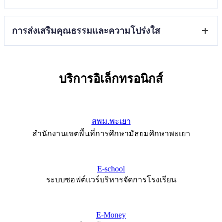
ช่องทางแจ้งเรื่องร้องเรียนการทุจริตและประพฤติมิชอบ
ประกาศเจตนารมณ์และการสร้างวัฒนธรรมตามนโยบาย
การส่งเสริมคุณธรรมและความโปร่งใส
No gift Policy จากการปฏิบัติหน้าที่
การประเมินความเสี่ยงที่อาจก่อให้เกิดการให้หรือรับสินบน
จากการดำเนินงานภารกิจของสถานศึกษาประจำ
แนวทาง/โครงการ/กิจกรรมการป้องกันการทุจริต
ปีงบประมาณ พ.ศ.2568
มาตรการส่งเสริมคุณธรรมและความโปร่งใสในสถานศึกษา
บริการอิเล็กทรอนิกส์
สพม.พะเยา
สำนักงานเขตพื้นที่การศึกษามัธยมศึกษาพะเยา
E-school
ระบบซอฟต์แวร์บริหารจัดการโรงเรียน
E-Money