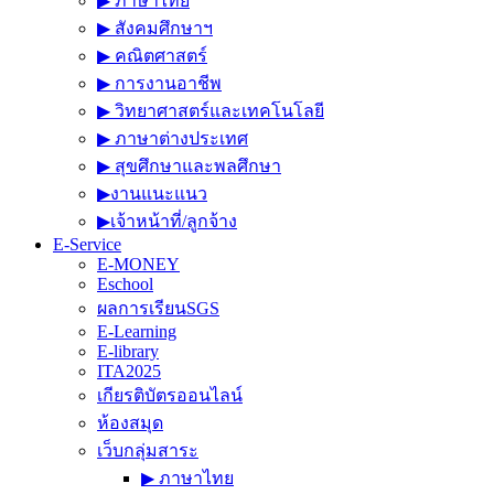
▶︎ ภาษาไทย
▶︎ สังคมศึกษาฯ
▶︎ คณิตศาสตร์
▶︎ การงานอาชีพ
▶︎ วิทยาศาสตร์และเทคโนโลยี
▶︎ ภาษาต่างประเทศ
▶︎ สุขศึกษาและพลศึกษา
▶︎งานแนะแนว
▶︎เจ้าหน้าที่/ลูกจ้าง
E-Service
E-MONEY
Eschool
ผลการเรียนSGS
E-Learning
E-library
ITA2025
เกียรติบัตรออนไลน์
ห้องสมุด
เว็บกลุ่มสาระ
▶︎ ภาษาไทย