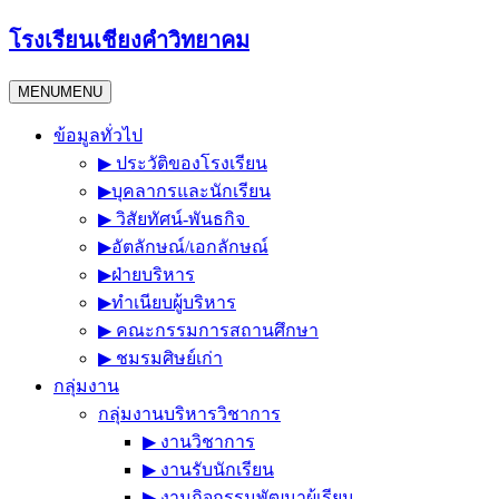
Skip
โรงเรียนเชียงคำวิทยาคม
to
content
MENU
MENU
ข้อมูลทั่วไป
▶︎ ประวัติของโรงเรียน
▶︎บุคลากรและนักเรียน
▶︎ วิสัยทัศน์-พันธกิจ
▶︎อัตลักษณ์/เอกลักษณ์
▶︎ฝ่ายบริหาร
▶︎ทำเนียบผู้บริหาร
▶︎ คณะกรรมการสถานศึกษา
▶︎ ชมรมศิษย์เก่า
กลุ่มงาน
กลุ่มงานบริหารวิชาการ
▶︎ งานวิชาการ
▶︎ งานรับนักเรียน
▶︎ งานกิจกรรมพัฒนาผู้เรียน