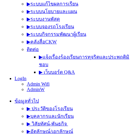
▶︎ระบบแก้ไขผลการเรียน
▶︎ระบบนโยบายและแผน
▶︎ระบบงานพัสดุ
▶︎ระบบจองรถโรงเรียน
▶︎ระบบกิจกรรมพัฒนาผู้เรียน
▶︎คลังสื่อCKW
ติดต่อ
▶︎แจ้งเรื่องร้องเรียนการทุจริตและประพฤติมิ
ชอบ
▶︎ เว็บบอร์ด Q&A
LogIn
Admin Wifi
AdminW
ข้อมูลทั่วไป
▶︎ ประวัติของโรงเรียน
▶︎บุคลากรและนักเรียน
▶︎ วิสัยทัศน์-พันธกิจ
▶︎อัตลักษณ์/เอกลักษณ์