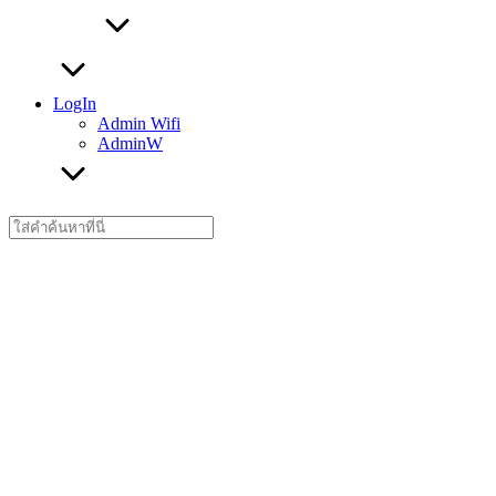
LogIn
Admin Wifi
AdminW
Search
for: