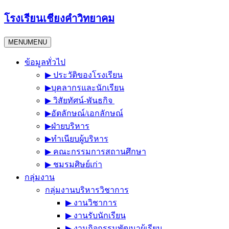
Skip
โรงเรียนเชียงคำวิทยาคม
to
content
MENU
MENU
ข้อมูลทั่วไป
▶︎ ประวัติของโรงเรียน
▶︎บุคลากรและนักเรียน
▶︎ วิสัยทัศน์-พันธกิจ
▶︎อัตลักษณ์/เอกลักษณ์
▶︎ฝ่ายบริหาร
▶︎ทำเนียบผู้บริหาร
▶︎ คณะกรรมการสถานศึกษา
▶︎ ชมรมศิษย์เก่า
กลุ่มงาน
กลุ่มงานบริหารวิชาการ
▶︎ งานวิชาการ
▶︎ งานรับนักเรียน
▶︎ งานกิจกรรมพัฒนาผู้เรียน