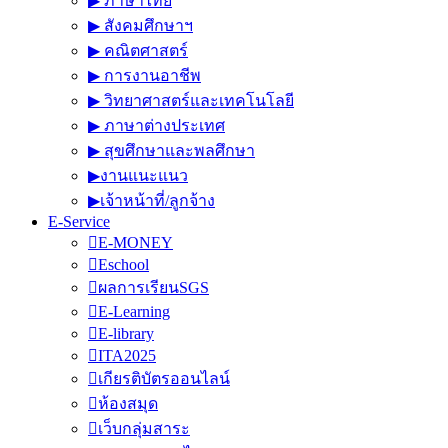
▶︎ ภาษาไทย
▶︎ สังคมศึกษาฯ
▶︎ คณิตศาสตร์
▶︎ การงานอาชีพ
▶︎ วิทยาศาสตร์และเทคโนโลยี
▶︎ ภาษาต่างประเทศ
▶︎ สุขศึกษาและพลศึกษา
▶︎งานแนะแนว
▶︎เจ้าหน้าที่/ลูกจ้าง
E-Service
E-MONEY
Eschool
ผลการเรียนSGS
E-Learning
E-library
ITA2025
เกียรติบัตรออนไลน์
ห้องสมุด
เว็บกลุ่มสาระ