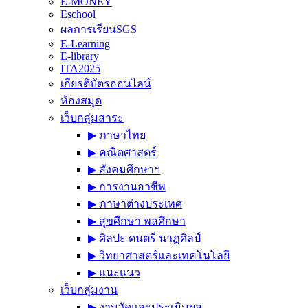
E-MONEY
Eschool
ผลการเรียนSGS
E-Learning
E-library
ITA2025
เกียรติบัตรออนไลน์
ห้องสมุด
เว็บกลุ่มสาระ
▶︎ ภาษาไทย
▶︎ คณิตศาสตร์
▶︎ สังคมศึกษาฯ
▶︎ การงานอาชีพ
▶︎ ภาษาต่างประเทศ
▶︎ สุขศึกษา พลศึกษา
▶︎ ศิลปะ ดนตรี นาฏศิลป์
▶︎ วิทยาศาสตร์และเทคโนโลยี
▶︎ แนะแนว
เว็บกลุ่มงาน
▶︎ งานวัดและประเมินผล