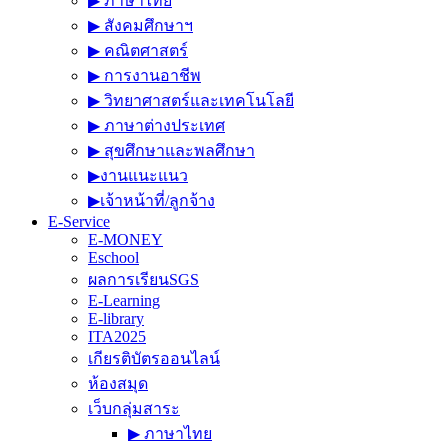
▶︎ ภาษาไทย
▶︎ สังคมศึกษาฯ
▶︎ คณิตศาสตร์
▶︎ การงานอาชีพ
▶︎ วิทยาศาสตร์และเทคโนโลยี
▶︎ ภาษาต่างประเทศ
▶︎ สุขศึกษาและพลศึกษา
▶︎งานแนะแนว
▶︎เจ้าหน้าที่/ลูกจ้าง
E-Service
E-MONEY
Eschool
ผลการเรียนSGS
E-Learning
E-library
ITA2025
เกียรติบัตรออนไลน์
ห้องสมุด
เว็บกลุ่มสาระ
▶︎ ภาษาไทย