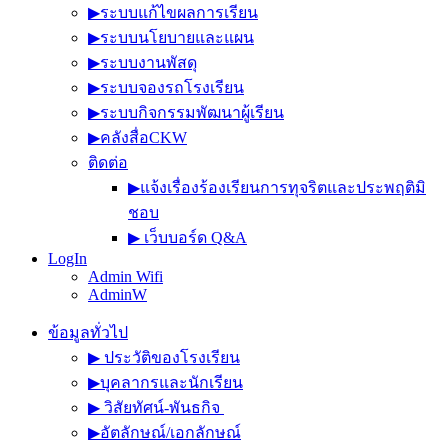
▶︎ระบบแก้ไขผลการเรียน
▶︎ระบบนโยบายและแผน
▶︎ระบบงานพัสดุ
▶︎ระบบจองรถโรงเรียน
▶︎ระบบกิจกรรมพัฒนาผู้เรียน
▶︎คลังสื่อCKW
ติดต่อ
▶︎แจ้งเรื่องร้องเรียนการทุจริตและประพฤติมิ
ชอบ
▶︎ เว็บบอร์ด Q&A
LogIn
Admin Wifi
AdminW
ข้อมูลทั่วไป
▶︎ ประวัติของโรงเรียน
▶︎บุคลากรและนักเรียน
▶︎ วิสัยทัศน์-พันธกิจ
▶︎อัตลักษณ์/เอกลักษณ์