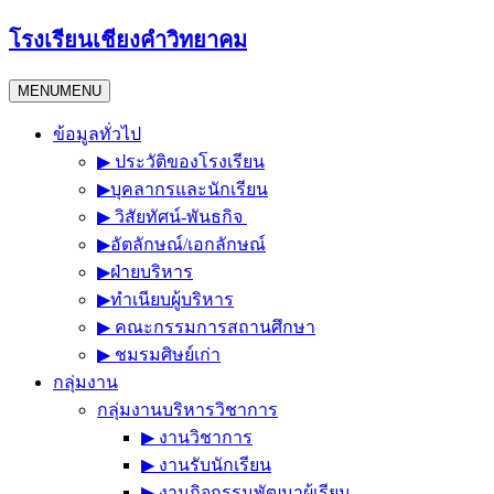
Skip
โรงเรียนเชียงคำวิทยาคม
to
content
MENU
MENU
ข้อมูลทั่วไป
▶︎ ประวัติของโรงเรียน
▶︎บุคลากรและนักเรียน
▶︎ วิสัยทัศน์-พันธกิจ
▶︎อัตลักษณ์/เอกลักษณ์
▶︎ฝ่ายบริหาร
▶︎ทำเนียบผู้บริหาร
▶︎ คณะกรรมการสถานศึกษา
▶︎ ชมรมศิษย์เก่า
กลุ่มงาน
กลุ่มงานบริหารวิชาการ
▶︎ งานวิชาการ
▶︎ งานรับนักเรียน
▶︎ งานกิจกรรมพัฒนาผู้เรียน