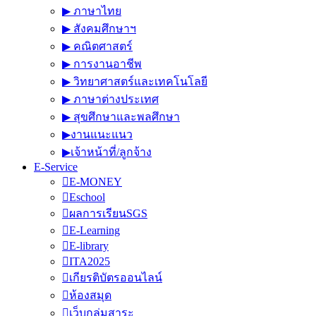
▶︎ ภาษาไทย
▶︎ สังคมศึกษาฯ
▶︎ คณิตศาสตร์
▶︎ การงานอาชีพ
▶︎ วิทยาศาสตร์และเทคโนโลยี
▶︎ ภาษาต่างประเทศ
▶︎ สุขศึกษาและพลศึกษา
▶︎งานแนะแนว
▶︎เจ้าหน้าที่/ลูกจ้าง
E-Service
E-MONEY
Eschool
ผลการเรียนSGS
E-Learning
E-library
ITA2025
เกียรติบัตรออนไลน์
ห้องสมุด
เว็บกลุ่มสาระ