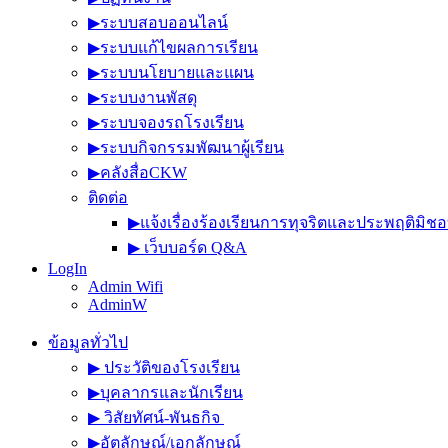
▶︎ระบบสอบออนไลน์
▶︎ระบบแก้ไขผลการเรียน
▶︎ระบบนโยบายและแผน
▶︎ระบบงานพัสดุ
▶︎ระบบจองรถโรงเรียน
▶︎ระบบกิจกรรมพัฒนาผู้เรียน
▶︎คลังสื่อCKW
ติดต่อ
▶︎แจ้งเรื่องร้องเรียนการทุจริตและประพฤติมิช
▶︎ เว็บบอร์ด Q&A
LogIn
Admin Wifi
AdminW
ข้อมูลทั่วไป
▶︎ ประวัติของโรงเรียน
▶︎บุคลากรและนักเรียน
▶︎ วิสัยทัศน์-พันธกิจ
▶︎อัตลักษณ์/เอกลักษณ์