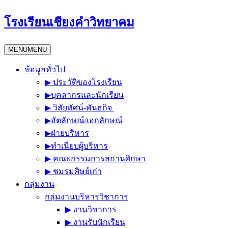
Skip
โรงเรียนเชียงคำวิทยาคม
to
content
MENU
MENU
ข้อมูลทั่วไป
▶︎ ประวัติของโรงเรียน
▶︎บุคลากรและนักเรียน
▶︎ วิสัยทัศน์-พันธกิจ
▶︎อัตลักษณ์/เอกลักษณ์
▶︎ฝ่ายบริหาร
▶︎ทำเนียบผู้บริหาร
▶︎ คณะกรรมการสถานศึกษา
▶︎ ชมรมศิษย์เก่า
กลุ่มงาน
กลุ่มงานบริหารวิชาการ
▶︎ งานวิชาการ
▶︎ งานรับนักเรียน