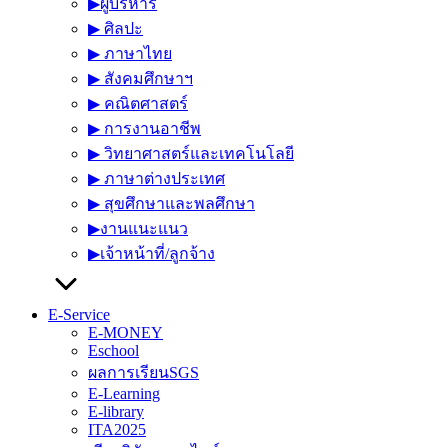
▶︎ผู้บริหาร
▶︎ ศิลปะ
▶︎ ภาษาไทย
▶︎ สังคมศึกษาฯ
▶︎ คณิตศาสตร์
▶︎ การงานอาชีพ
▶︎ วิทยาศาสตร์และเทคโนโลยี
▶︎ ภาษาต่างประเทศ
▶︎ สุขศึกษาและพลศึกษา
▶︎งานแนะแนว
▶︎เจ้าหน้าที่/ลูกจ้าง
E-Service
E-MONEY
Eschool
ผลการเรียนSGS
E-Learning
E-library
ITA2025