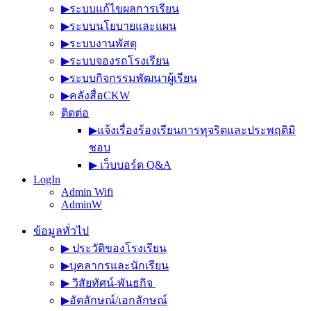
▶︎ระบบแก้ไขผลการเรียน
▶︎ระบบนโยบายและแผน
▶︎ระบบงานพัสดุ
▶︎ระบบจองรถโรงเรียน
▶︎ระบบกิจกรรมพัฒนาผู้เรียน
▶︎คลังสื่อCKW
ติดต่อ
▶︎แจ้งเรื่องร้องเรียนการทุจริตและประพฤติมิ
ชอบ
▶︎ เว็บบอร์ด Q&A
LogIn
Admin Wifi
AdminW
ข้อมูลทั่วไป
▶︎ ประวัติของโรงเรียน
▶︎บุคลากรและนักเรียน
▶︎ วิสัยทัศน์-พันธกิจ
▶︎อัตลักษณ์/เอกลักษณ์