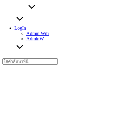
LogIn
Admin Wifi
AdminW
Search
for: